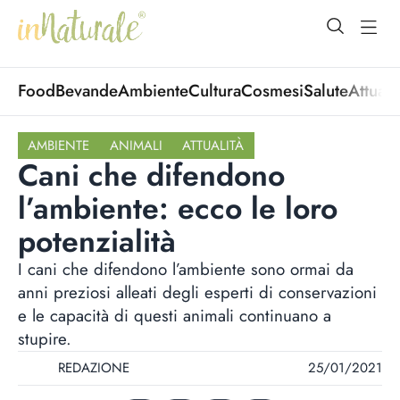
open Menu
open
Food
Bevande
Ambiente
Cultura
Cosmesi
Salute
Attuali
AMBIENTE
ANIMALI
ATTUALITÀ
Cani che difendono
l’ambiente: ecco le loro
potenzialità
I cani che difendono l’ambiente sono ormai da
anni preziosi alleati degli esperti di conservazioni
e le capacità di questi animali continuano a
stupire.
REDAZIONE
25/01/2021