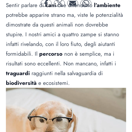
Sentir parlare di
cani
che difendono
l’ambiente
facebook
twitter
mail
whatsapp
potrebbe apparire strano ma, viste le potenzialità
dimostrate da questi animali non dovrebbe
stupire. I nostri amici a quattro zampe si stanno
infatti rivelando, con il loro fiuto, degli aiutanti
formidabili. Il
percorso
non è semplice, ma i
risultati sono eccellenti. Non mancano, infatti i
traguardi
raggiunti nella salvaguardia di
biodiversità
e ecosistemi.