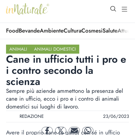
open Menu
open
Food
Bevande
Ambiente
Cultura
Cosmesi
Salute
Attuali
ANIMALI
ANIMALI DOMESTICI
Cane in ufficio tutti i pro e
i contro secondo la
scienza
Sempre più aziende ammettono la presenza del
cane in ufficio, ecco i pro e i contro di animali
domestici sui luoghi di lavoro.
REDAZIONE
23/06/2023
Avere il proprio cane (o gatto) con sé in ufficio
facebook
twitter
mail
whatsapp