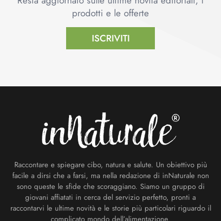
Resta aggiornato sulle ultime novità editoriali, i
prodotti e le offerte
ISCRIVITI
Footer
Raccontare e spiegare cibo, natura e salute. Un obiettivo più
facile a dirsi che a farsi, ma nella redazione di inNaturale non
sono queste le sfide che scoraggiano. Siamo un gruppo di
giovani affiatati in cerca del servizio perfetto, pronti a
raccontarvi le ultime novità e le storie più particolari riguardo il
complicato mondo dell’alimentazione.