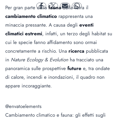
Per gran parte della
fauna
della Terra il
facebook
twitter
mail
whatsapp
cambiamento climatico
rappresenta una
minaccia pressante. A causa degli
eventi
climatici estremi
, infatti, un terzo degli habitat su
cui le specie fanno affidamento sono ormai
concretamente a rischio. Una
ricerca
pubblicata
in
Nature Ecology & Evolution
ha tracciato una
panoramica sulle prospettive
future
e, tra ondate
di calore, incendi e inondazioni, il quadro non
appare incoraggiante.
@envatoelements
Cambiamento climatico e fauna: gli effetti sugli