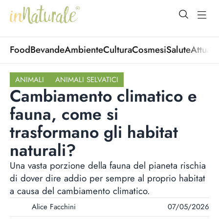
open Menu
open
Food
Bevande
Ambiente
Cultura
Cosmesi
Salute
Attuali
ANIMALI
ANIMALI SELVATICI
Cambiamento climatico e
fauna, come si
trasformano gli habitat
naturali?
Una vasta porzione della fauna del pianeta rischia
di dover dire addio per sempre al proprio habitat
a causa del cambiamento climatico.
Alice Facchini
07/05/2026