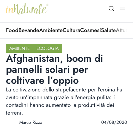
open Menu
open
Food
Bevande
Ambiente
Cultura
Cosmesi
Salute
Attuali
AMBIENTE
ECOLOGIA
Afghanistan, boom di
pannelli solari per
coltivare l’oppio
La coltivazione dello stupefacente per l'eroina ha
avuto un'impennata grazie all'energia pulita: i
contadini hanno aumentato la produttività dei
terreni.
Marco Rizza
04/08/2020