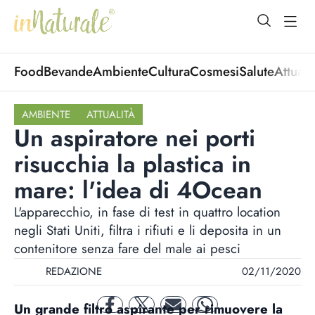
open Menu
open
Food
Bevande
Ambiente
Cultura
Cosmesi
Salute
Attuali
AMBIENTE
ATTUALITÀ
Un aspiratore nei porti
risucchia la plastica in
mare: l'idea di 4Ocean
L'apparecchio, in fase di test in quattro location
negli Stati Uniti, filtra i rifiuti e li deposita in un
contenitore senza fare del male ai pesci
REDAZIONE
02/11/2020
Un grande filtro aspirante per rimuovere la
facebook
twitter
mail
whatsapp