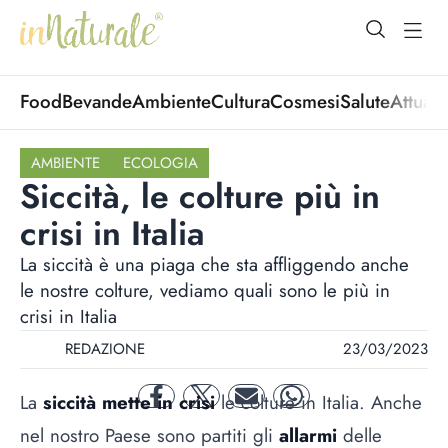
open Menu
open
Food
Bevande
Ambiente
Cultura
Cosmesi
Salute
Attuali
AMBIENTE
ECOLOGIA
Siccità, le colture più in
crisi in Italia
La siccità è una piaga che sta affliggendo anche
le nostre colture, vediamo quali sono le più in
crisi in Italia
REDAZIONE
23/03/2023
La
siccità mette in crisi
le colture in Italia. Anche
facebook
twitter
mail
whatsapp
nel nostro Paese sono partiti gli
allarmi
delle