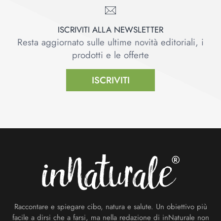
ISCRIVITI ALLA NEWSLETTER
Resta aggiornato sulle ultime novità editoriali, i
prodotti e le offerte
ISCRIVITI
Footer
Raccontare e spiegare cibo, natura e salute. Un obiettivo più
facile a dirsi che a farsi, ma nella redazione di inNaturale non