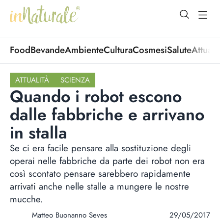
open Menu
open
Food
Bevande
Ambiente
Cultura
Cosmesi
Salute
Attuali
ATTUALITÀ
SCIENZA
Quando i robot escono
dalle fabbriche e arrivano
in stalla
Se ci era facile pensare alla sostituzione degli
operai nelle fabbriche da parte dei robot non era
così scontato pensare sarebbero rapidamente
arrivati anche nelle stalle a mungere le nostre
mucche.
Matteo Buonanno Seves
29/05/2017