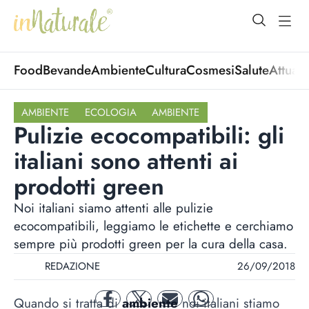
open Menu
open
Food
Bevande
Ambiente
Cultura
Cosmesi
Salute
Attuali
AMBIENTE
ECOLOGIA
AMBIENTE
Pulizie ecocompatibili: gli
italiani sono attenti ai
prodotti green
Noi italiani siamo attenti alle pulizie
ecocompatibili, leggiamo le etichette e cerchiamo
sempre più prodotti green per la cura della casa.
REDAZIONE
26/09/2018
Quando si tratta di
ambiente
noi italiani stiamo
facebook
twitter
mail
whatsapp