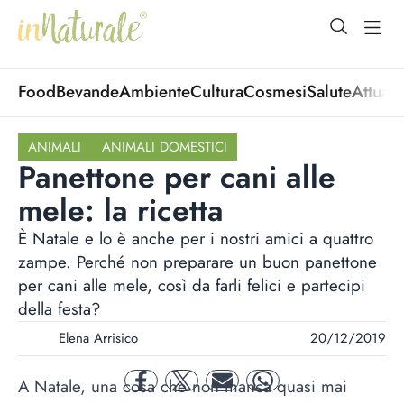
open Menu
open
Food
Bevande
Ambiente
Cultura
Cosmesi
Salute
Attuali
ANIMALI
ANIMALI DOMESTICI
Panettone per cani alle
mele: la ricetta
È Natale e lo è anche per i nostri amici a quattro
zampe. Perché non preparare un buon panettone
per cani alle mele, così da farli felici e partecipi
della festa?
Elena Arrisico
20/12/2019
A Natale, una cosa che non manca quasi mai
facebook
twitter
mail
whatsapp