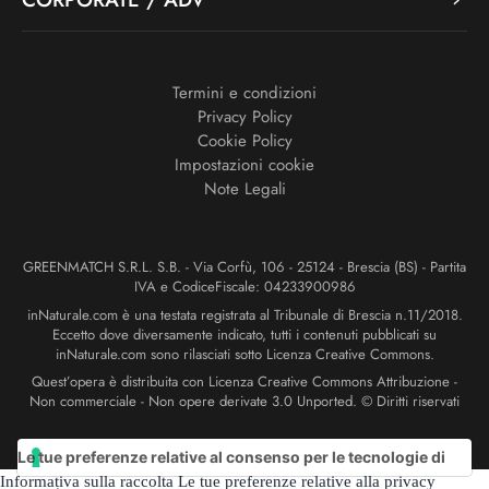
Termini e condizioni
Privacy Policy
Cookie Policy
Impostazioni cookie
Note Legali
GREENMATCH S.R.L. S.B. - Via Corfù, 106 - 25124 - Brescia (BS) - Partita
IVA e CodiceFiscale: 04233900986
inNaturale.com è una testata registrata al Tribunale di Brescia n.11/2018.
Eccetto dove diversamente indicato, tutti i contenuti pubblicati su
inNaturale.com sono rilasciati sotto Licenza Creative Commons.
Quest’opera è distribuita con Licenza Creative Commons Attribuzione -
Non commerciale - Non opere derivate 3.0 Unported. © Diritti riservati
Le tue preferenze relative al consenso per le tecnologie di
Informativa sulla raccolta
Le tue preferenze relative alla privacy