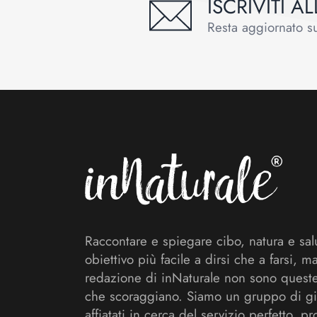
ISCRIVITI 
Resta aggiornato sul
Footer
Raccontare e spiegare cibo, natura e sal
obiettivo più facile a dirsi che a farsi, m
redazione di inNaturale non sono queste
che scoraggiano. Siamo un gruppo di gi
affiatati in cerca del servizio perfetto, pr