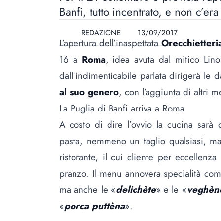
Banfi, tutto incentrato, e non c’er
REDAZIONE
13/09/2017
L’apertura dell’inaspettata
Orecchietteri
16 a
Roma
, idea avuta dal mitico Lino
dall’indimenticabile parlata dirigerà le 
al suo genero
, con l’aggiunta di altri m
La Puglia di Banfi arriva a Roma
A costo di dire l’ovvio la cucina sarà 
pasta, nemmeno un taglio qualsiasi, ma
ristorante, il cui cliente per eccellenz
pranzo. Il menu annovera specialità come
ma anche le «
delichète
» e le «
veghèn
«
porca puttèna
».