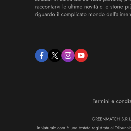
raccontarvi le ultime novità e le storie pi
riguardo il complicato mondo dell’alimen
facebook
twitter
instagram
youtube
Termini e condi
GREENMATCH S.R.L. S
inNaturale.com è una testata registrata al Tribunal