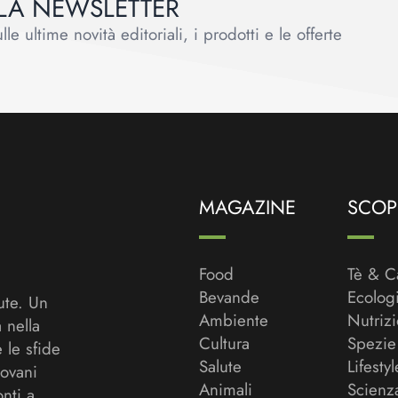
ALLA NEWSLETTER
le ultime novità editoriali, i prodotti e le offerte
MAGAZINE
SCOPR
Food
Tè & C
Bevande
Ecolog
ute. Un
Ambiente
Nutriz
a nella
Cultura
Spezie
 le sfide
Salute
Lifestyl
ovani
Animali
Scienz
onti a