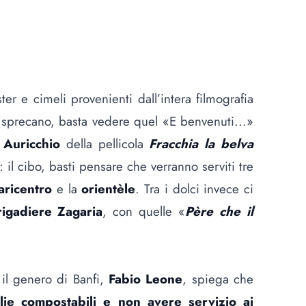
ter e cimeli provenienti dall’intera filmografia
i sprecano, basta vedere quel «E benvenuti...»
o
Auricchio
della pellicola
Fracchia la belva
 il cibo, basti pensare che verranno serviti tre
aricentro
e la
orientèle
. Tra i dolci invece ci
rigadiere Zagaria
, con quelle «
Père che il
il genero di Banfi,
Fabio Leone
, spiega che
lie compostabili e non avere servizio ai