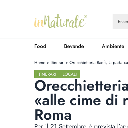
Food
Bevande
Ambiente
Home
>
Itinerari
>
Orecchietteria Banfi, la pasta «
ITINERARI
LOCALI
Orecchietteria
«alle cime di 
Roma
Per il 21 Settembre è prevista l’ape