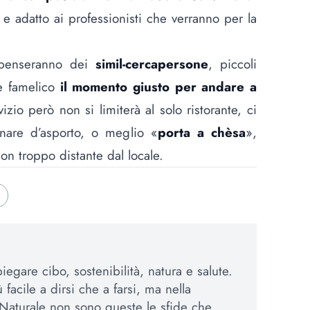
 adatto ai professionisti che verranno per la
ci penseranno dei
simil-cercapersone
, piccoli
re famelico
il momento giusto per andare a
rvizio però non si limiterà al solo ristorante, ci
dinare d’asporto, o meglio «
porta a chèsa
»,
non troppo distante dal locale.
egare cibo, sostenibilità, natura e salute.
 facile a dirsi che a farsi, ma nella
Naturale non sono queste le sfide che