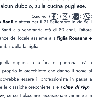
a alcun dubbio, sulla cucina pugliese.
Condividi
facebook
twitter
mail
whatsapp
a Banfi
è attesa per il 21 Settembre in via Belli
 Banfi alla veneranda età di 80 anni. L’attore
danze del locale assieme alla
figlia Rosanna e
embri della famiglia.
quella pugliese, e a farla da padrona sarà la
 proprio le orecchiette che danno il nome al
a dovrebbe essere il professionista in pausa a
 le classiche orecchiette alle «
cime di rèp
»,
e
», senza tralasciare l’eccezionale variante alla