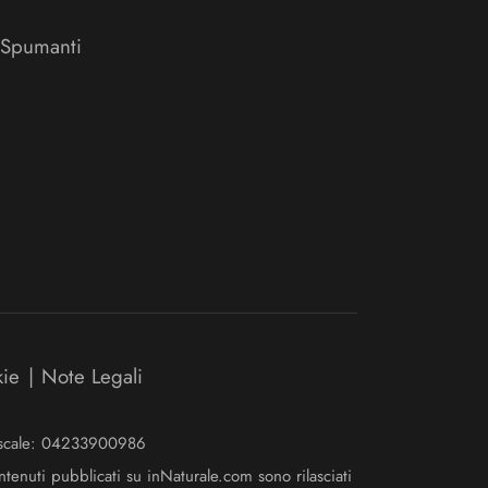
 Spumanti
kie
|
Note Legali
Fiscale: 04233900986
ntenuti pubblicati su inNaturale.com sono rilasciati