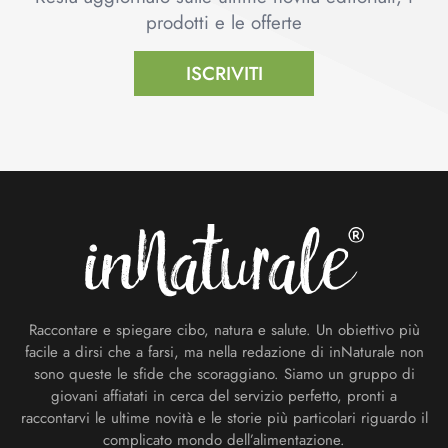
prodotti e le offerte
ISCRIVITI
Footer
Raccontare e spiegare cibo, natura e salute. Un obiettivo più
facile a dirsi che a farsi, ma nella redazione di inNaturale non
sono queste le sfide che scoraggiano. Siamo un gruppo di
giovani affiatati in cerca del servizio perfetto, pronti a
raccontarvi le ultime novità e le storie più particolari riguardo il
complicato mondo dell’alimentazione.