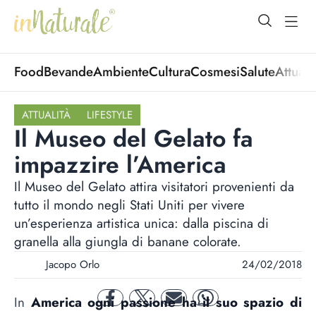
open Menu
open
Food
Bevande
Ambiente
Cultura
Cosmesi
Salute
Attuali
ATTUALITÀ
LIFESTYLE
Il Museo del Gelato fa
impazzire l’America
Il Museo del Gelato attira visitatori provenienti da
tutto il mondo negli Stati Uniti per vivere
un’esperienza artistica unica: dalla piscina di
granella alla giungla di banane colorate.
Jacopo Orlo
24/02/2018
In
America ogni passione ha il suo spazio di
facebook
twitter
mail
whatsapp