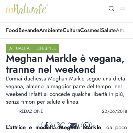
open Menu
open
Food
Bevande
Ambiente
Cultura
Cosmesi
Salute
Attuali
ATTUALITÀ
LIFESTYLE
Meghan Markle è vegana,
tranne nel weekend
L’ormai duchessa Meghan Markle segue una dieta
vegana, almeno la maggior parte del tempo: nel
weekend infatti si concede qualche libertà in più,
senza timori per salute e linea.
REDAZIONE
22/06/2018
L’attrice e modella Meghan Markle
, da poco
facebook
twitter
mail
whatsapp