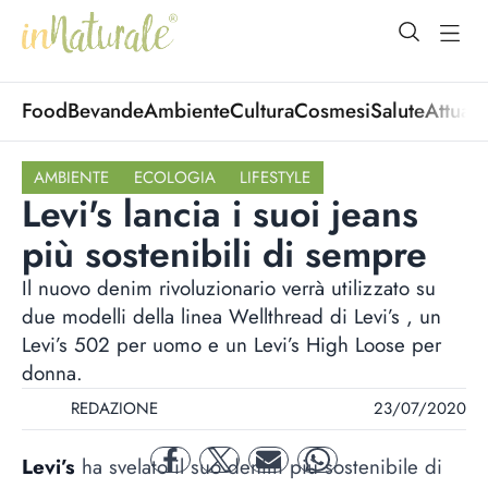
open Menu
open
Food
Bevande
Ambiente
Cultura
Cosmesi
Salute
Attuali
AMBIENTE
ECOLOGIA
LIFESTYLE
Levi's lancia i suoi jeans
più sostenibili di sempre
Il nuovo denim rivoluzionario verrà utilizzato su
due modelli della linea Wellthread di Levi’s , un
Levi’s 502 per uomo e un Levi’s High Loose per
donna.
REDAZIONE
23/07/2020
Levi’s
ha svelato il suo denim più sostenibile di
facebook
twitter
mail
whatsapp