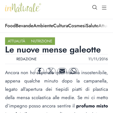
open Menu
open
Food
Bevande
Ambiente
Cultura
Cosmesi
Salute
Attuali
ATTUALITÀ
NUTRIZIONE
Le nuove mense galeotte
REDAZIONE
11/11/2016
Ancora non ho superato quel trauma insostenibile,
facebook
twitter
mail
whatsapp
appena qualche minuto dopo la campanella,
legato all’apertura dei tiepidi piatti di plastica
della mensa scolastica alle medie. Se mi ci metto
d’impegno posso ancora sentire il
profumo misto