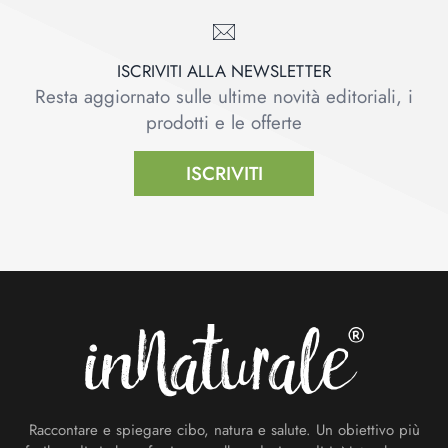
ISCRIVITI ALLA NEWSLETTER
Resta aggiornato sulle ultime novità editoriali, i
prodotti e le offerte
ISCRIVITI
Footer
Raccontare e spiegare cibo, natura e salute. Un obiettivo più