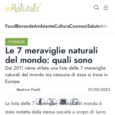
open Menu
open
Food
Bevande
Ambiente
Cultura
Cosmesi
Salute
Attuali
ITINERARI
Le 7 meraviglie naturali
del mondo: quali sono
Dal 2011 viene stilata una lista delle 7 meraviglie
naturali del mondo ma nessuna di esse si trova in
Europa
Beatrice Piselli
01/05/2023
La lista delle 7 meraviglie naturali del mondo è
facebook
twitter
mail
whatsapp
stata redatta dalla stessa società a scopo di lucro