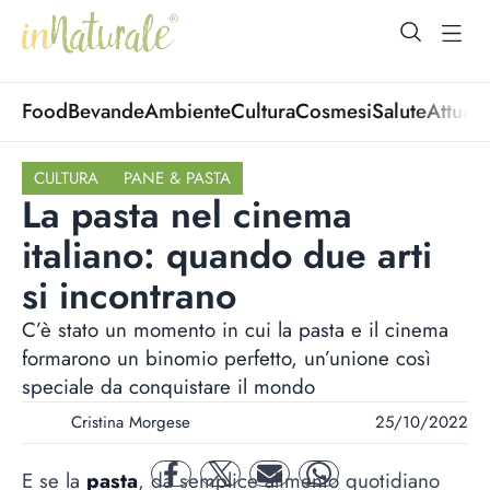
open Menu
open
Food
Bevande
Ambiente
Cultura
Cosmesi
Salute
Attuali
CULTURA
PANE & PASTA
La pasta nel cinema
italiano: quando due arti
si incontrano
C’è stato un momento in cui la pasta e il cinema
formarono un binomio perfetto, un’unione così
speciale da conquistare il mondo
Cristina Morgese
25/10/2022
E se la
pasta
, da semplice alimento quotidiano
facebook
twitter
mail
whatsapp