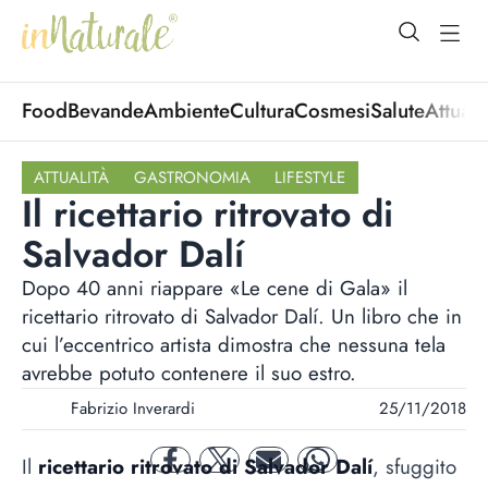
open Menu
open
Food
Bevande
Ambiente
Cultura
Cosmesi
Salute
Attuali
ATTUALITÀ
GASTRONOMIA
LIFESTYLE
Il ricettario ritrovato di
Salvador Dalí
Dopo 40 anni riappare «Le cene di Gala» il
ricettario ritrovato di Salvador Dalí. Un libro che in
cui l’eccentrico artista dimostra che nessuna tela
avrebbe potuto contenere il suo estro.
Fabrizio Inverardi
25/11/2018
Il
ricettario ritrovato di Salvador Dalí
, sfuggito
facebook
twitter
mail
whatsapp