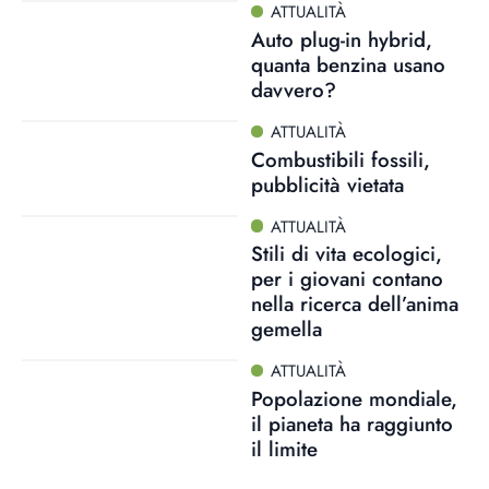
ATTUALITÀ
Auto plug-in hybrid,
quanta benzina usano
davvero?
ATTUALITÀ
Combustibili fossili,
pubblicità vietata
ATTUALITÀ
Stili di vita ecologici,
per i giovani contano
nella ricerca dell’anima
gemella
ATTUALITÀ
Popolazione mondiale,
il pianeta ha raggiunto
il limite