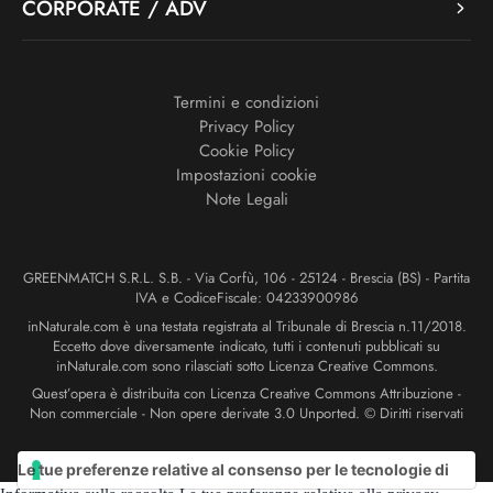
CORPORATE / ADV
Termini e condizioni
Privacy Policy
Cookie Policy
Impostazioni cookie
Note Legali
GREENMATCH S.R.L. S.B. - Via Corfù, 106 - 25124 - Brescia (BS) - Partita
IVA e CodiceFiscale: 04233900986
inNaturale.com è una testata registrata al Tribunale di Brescia n.11/2018.
Eccetto dove diversamente indicato, tutti i contenuti pubblicati su
inNaturale.com sono rilasciati sotto Licenza Creative Commons.
Quest’opera è distribuita con Licenza Creative Commons Attribuzione -
Non commerciale - Non opere derivate 3.0 Unported. © Diritti riservati
Le tue preferenze relative al consenso per le tecnologie di