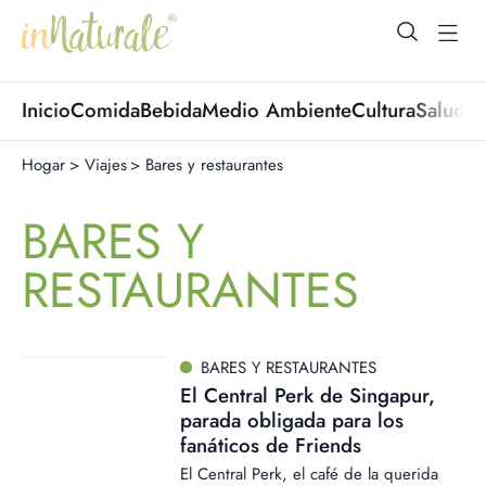
open Menu
open
Inicio
Comida
Bebida
Medio Ambiente
Cultura
Salud
No
Hogar
>
Viajes
>
Bares y restaurantes
BARES Y
RESTAURANTES
BARES Y RESTAURANTES
El Central Perk de Singapur,
parada obligada para los
fanáticos de Friends
El Central Perk, el café de la querida