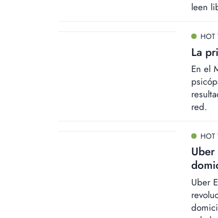
leen l
HOT 
La pr
En el M
psicóp
result
red.
HOT 
Uber 
domic
Uber E
revolu
domici