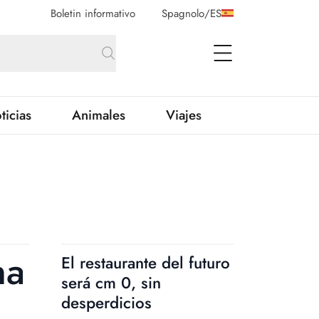
Boletin informativo
Spagnolo
/
ES
open Menu
ticias
Animales
Viajes
na
El restaurante del futuro
será cm 0, sin
desperdicios