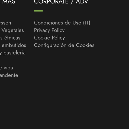
R MÁS
CORPORATE / ADV
essen
Condiciones de Uso (IT)
y Vegetales
Privacy Policy
s étnicas
Cookie Policy
y embutidos
Configuración de Cookies
y pastelería
e vida
andente