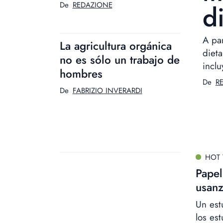
d
De
REDAZIONE
A par
La agricultura orgánica
dieta
no es sólo un trabajo de
incl
hombres
De
R
De
FABRIZIO INVERARDI
HOT 
Papel
usan
Un est
los es