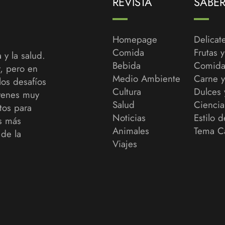
REVISTA
SABE
Homepage
Delicat
Comida
Frutas 
 y la salud.
Bebida
Comida
r, pero en
Medio Ambiente
Carne 
los desafíos
Cultura
Dulces 
venes muy
Salud
Ciencia
tos para
Noticias
Estilo d
as más
Animales
Tema C
de la
Viajes