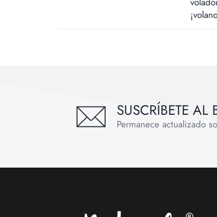
volado
¡volan
SUSCRÍBETE AL 
Permanece actualizado sobr
Footer