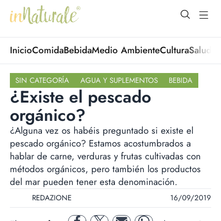
open Menu
open
Inicio
Comida
Bebida
Medio Ambiente
Cultura
Salud
No
SIN CATEGORÍA
AGUA Y SUPLEMENTOS
BEBIDA
¿Existe el pescado
orgánico?
¿Alguna vez os habéis preguntado si existe el
pescado orgánico? Estamos acostumbrados a
hablar de carne, verduras y frutas cultivadas con
métodos orgánicos, pero también los productos
del mar pueden tener esta denominación.
REDAZIONE
16/09/2019