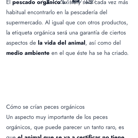
El
pescado orgánico
existe y será cada vez más
facebook
twitter
mail
whatsapp
habitual encontrarlo en la pescadería del
supermercado. Al igual que con otros productos,
la etiqueta orgánica será una garantía de ciertos
aspectos de
la vida del animal
, así como del
medio ambiente
en el que éste ha se ha criado.
Cómo se crían peces orgánicos
Un aspecto muy importante de los peces
orgánicos, que puede parecer un tanto raro, es
que
el animal que se va a certificar no tiene