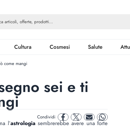
Cultura
Cosmesi
Salute
Attu
irò come mangi
segno sei e ti
ngi
Condividi
facebook
twitter
mail
whatsapp
ma l’
astrologia
sembrerebbe avere una forte