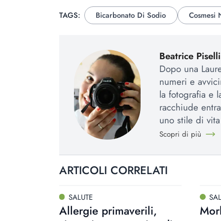
TAGS:
Bicarbonato Di Sodio
Cosmesi 
Beatrice Piselli
Dopo una Laurea
numeri e avvic
la fotografia e 
racchiude entra
uno stile di vit
Scopri di più
ARTICOLI CORRELATI
SALUTE
SA
Allergie primaverili,
Morb