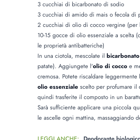
3 cucchiai di bicarbonato di sodio
3 cucchiai di amido di mais o fecola di p
2 cucchiai di olio di cocco vergine (per 
10-15 gocce di olio essenziale a scelta 
le proprietà antibatteriche)
In una ciotola, mescolate il
bicarbonato
patate). Aggiungete l'
olio di cocco
e me
cremosa. Potete riscaldare leggermente l
olio essenziale
scelto per profumare il 
quindi trasferite il composto in un barat
Sarà sufficiente applicare una piccola qu
le ascelle ogni mattina, massaggiando d
LEGGI ANCHE
:
Deodorante biologico