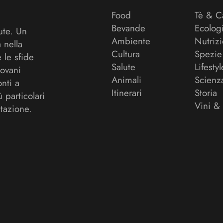
Food
Tè & C
Bevande
Ecolog
ute. Un
Ambiente
Nutriz
a nella
Cultura
Spezie
 le sfide
Salute
Lifestyl
ovani
Animali
Scienz
onti a
Itinerari
Storia
ù particolari
Vini &
tazione.