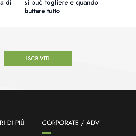
a di
si può togliere e quando
buttare tutto
ISCRIVITI
I DI PIÙ
CORPORATE / ADV