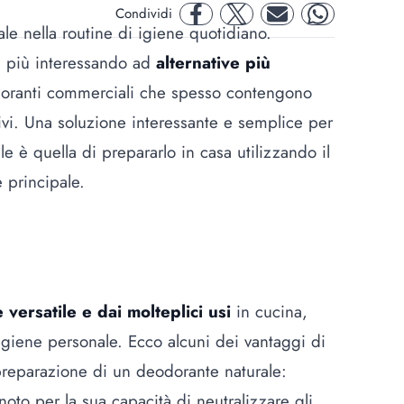
Condividi
facebook
twitter
mail
whatsapp
e nella routine di igiene quotidiano.
e più interessando ad
alternative più
doranti commerciali che spesso contengono
vi. Una soluzione interessante e semplice per
e è quella di prepararlo in casa utilizzando il
 principale.
 versatile e dai molteplici usi
in cucina,
'igiene personale. Ecco alcuni dei vantaggi di
a preparazione di un deodorante naturale:
noto per la sua capacità di neutralizzare gli