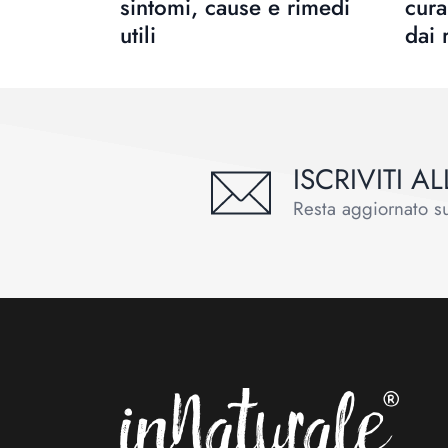
sintomi, cause e rimedi
cura
utili
dai r
ISCRIVITI 
Resta aggiornato sul
Footer