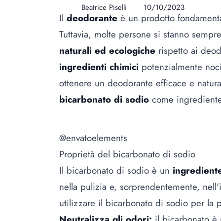
Beatrice Piselli
10/10/2023
Il
deodorante
è un prodotto fondamental
Tuttavia, molte persone si stanno sempr
naturali ed ecologiche
rispetto ai deo
ingredienti chimici
potenzialmente noci
ottenere un deodorante efficace e natural
bicarbonato di sodio
come ingrediente
@envatoelements
Proprietà del bicarbonato di sodio
Il bicarbonato di sodio è un
ingrediente
nella pulizia e, sorprendentemente, nell
utilizzare il bicarbonato di sodio per l
Neutralizza gli odori:
il bicarbonato è 