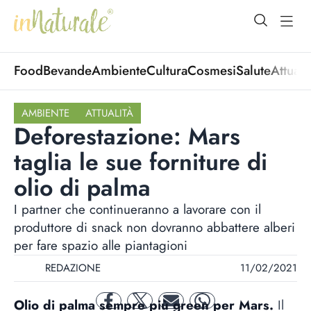
open Menu
open
Food
Bevande
Ambiente
Cultura
Cosmesi
Salute
Attuali
AMBIENTE
ATTUALITÀ
Deforestazione: Mars
taglia le sue forniture di
olio di palma
I partner che continueranno a lavorare con il
produttore di snack non dovranno abbattere alberi
per fare spazio alle piantagioni
REDAZIONE
11/02/2021
Olio di palma sempre più green per Mars.
Il
facebook
twitter
mail
whatsapp