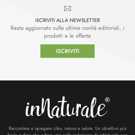
ISCRIVITI ALLA NEWSLETTER
Resta aggiornato sulle ultime novità editoriali, i
prodotti e le offerte
ISCRIVITI
Footer
Raccontare e spiegare cibo, natura e salute. Un obiettivo più