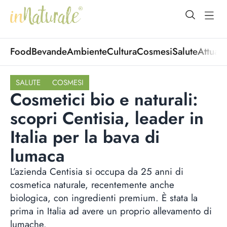
open Menu
open
Food
Bevande
Ambiente
Cultura
Cosmesi
Salute
Attuali
SALUTE
COSMESI
Cosmetici bio e naturali:
scopri Centisia, leader in
Italia per la bava di
lumaca
L’azienda Centisia si occupa da 25 anni di
cosmetica naturale, recentemente anche
biologica, con ingredienti premium. È stata la
prima in Italia ad avere un proprio allevamento di
lumache.