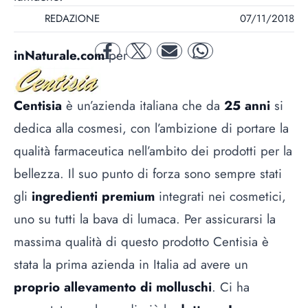
REDAZIONE
07/11/2018
inNaturale.com
per
facebook
twitter
mail
whatsapp
Centisia
è un’azienda italiana che da
25 anni
si
dedica alla cosmesi, con l’ambizione di portare la
qualità farmaceutica nell’ambito dei prodotti per la
bellezza. Il suo punto di forza sono sempre stati
gli
ingredienti premium
integrati nei cosmetici,
uno su tutti la bava di lumaca. Per assicurarsi la
massima qualità di questo prodotto Centisia è
stata la prima azienda in Italia ad avere un
proprio allevamento di molluschi
. Ci ha