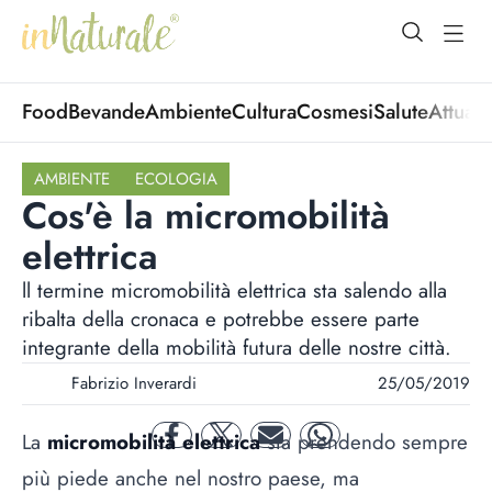
open Menu
open
Food
Bevande
Ambiente
Cultura
Cosmesi
Salute
Attuali
AMBIENTE
ECOLOGIA
Cos'è la micromobilità
elettrica
ll termine micromobilità elettrica sta salendo alla
ribalta della cronaca e potrebbe essere parte
integrante della mobilità futura delle nostre città.
Fabrizio Inverardi
25/05/2019
La
micromobilità elettrica
sta prendendo sempre
facebook
twitter
mail
whatsapp
più piede anche nel nostro paese, ma