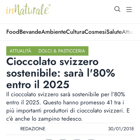
open Menu
open
Food
Bevande
Ambiente
Cultura
Cosmesi
Salute
Attuali
ATTUALITÀ
DOLCI & PASTICCERIA
Cioccolato svizzero
sostenibile: sarà l'80%
entro il 2025
Il cioccolato svizzero sarà sostenibile per l’80%
entro il 2025. Questo hanno promesso 41 tra i
più importanti produttori di cioccolato svizzeri. E
c’è anche lo zampino tedesco.
REDAZIONE
30/01/2018