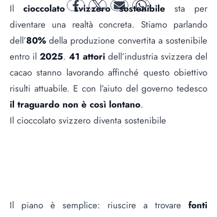
Il
cioccolato svizzero sostenibile
sta per
facebook
twitter
mail
whatsapp
diventare una realtà concreta. Stiamo parlando
dell’
80%
della produzione convertita a sostenibile
entro il
2025
.
41 attori
dell’industria svizzera del
cacao stanno lavorando affinché questo obiettivo
risulti attuabile. E con l’aiuto del governo tedesco
il traguardo non è così lontano
.
Il cioccolato svizzero diventa sostenibile
Il piano è semplice: riuscire a trovare
fonti