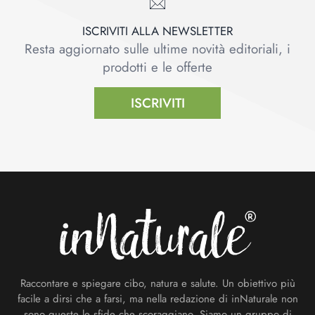
ISCRIVITI ALLA NEWSLETTER
Resta aggiornato sulle ultime novità editoriali, i
prodotti e le offerte
ISCRIVITI
Footer
Raccontare e spiegare cibo, natura e salute. Un obiettivo più
facile a dirsi che a farsi, ma nella redazione di inNaturale non
sono queste le sfide che scoraggiano. Siamo un gruppo di