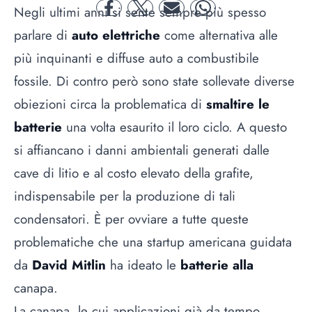
Negli ultimi anni si sente sempre più spesso
facebook
twitter
mail
whatsapp
parlare di
auto elettriche
come alternativa alle
più inquinanti e diffuse auto a combustibile
fossile. Di contro però sono state sollevate diverse
obiezioni circa la problematica di
smaltire le
batterie
una volta esaurito il loro ciclo. A questo
si affiancano i danni ambientali generati dalle
cave di litio e al costo elevato della grafite,
indispensabile per la produzione di tali
condensatori. È per ovviare a tutte queste
problematiche che una startup americana guidata
da
David Mitlin
ha ideato le
batterie alla
canapa
.
La canapa, le cui applicazioni già da tempo