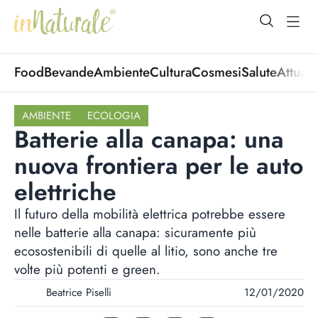
open Menu
open
Food
Bevande
Ambiente
Cultura
Cosmesi
Salute
Attuali
AMBIENTE
ECOLOGIA
Batterie alla canapa: una
nuova frontiera per le auto
elettriche
Il futuro della mobilità elettrica potrebbe essere
nelle batterie alla canapa: sicuramente più
ecosostenibili di quelle al litio, sono anche tre
volte più potenti e green.
Beatrice Piselli
12/01/2020