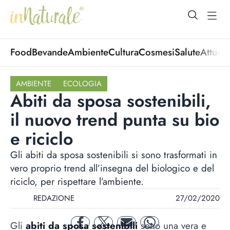
open Menu
open
Food
Bevande
Ambiente
Cultura
Cosmesi
Salute
Attuali
AMBIENTE
ECOLOGIA
Abiti da sposa sostenibili,
il nuovo trend punta su bio
e riciclo
Gli abiti da sposa sostenibili si sono trasformati in
vero proprio trend all’insegna del biologico e del
riciclo, per rispettare l’ambiente.
REDAZIONE
27/02/2020
Gli
abiti da sposa sostenibili
sono una vera e
facebook
twitter
mail
whatsapp