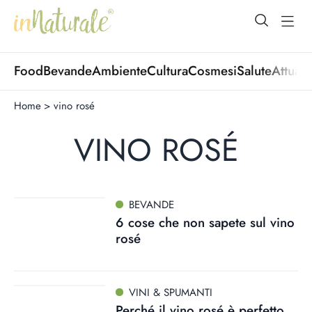
open Menu
open
Food
Bevande
Ambiente
Cultura
Cosmesi
Salute
Attuali
Home
>
vino rosé
VINO ROSÉ
BEVANDE
6 cose che non sapete sul vino
rosé
VINI & SPUMANTI
Perché il vino rosé è perfetto