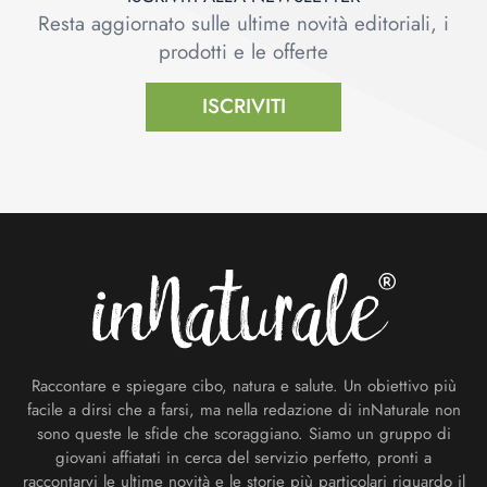
Resta aggiornato sulle ultime novità editoriali, i
prodotti e le offerte
ISCRIVITI
Footer
Raccontare e spiegare cibo, natura e salute. Un obiettivo più
facile a dirsi che a farsi, ma nella redazione di inNaturale non
sono queste le sfide che scoraggiano. Siamo un gruppo di
giovani affiatati in cerca del servizio perfetto, pronti a
raccontarvi le ultime novità e le storie più particolari riguardo il