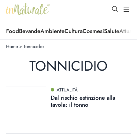
open Menu
open
Food
Bevande
Ambiente
Cultura
Cosmesi
Salute
Attuali
Home
>
Tonnicidio
TONNICIDIO
ATTUALITÀ
Dal rischio estinzione alla
tavola: il tonno