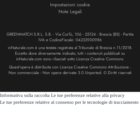
Impostazioni cookie
Note Legali
GREENMATCH S.R.L. S.B. - Via Corfù, 106 - 25124 - Brescia (BS) - Partita
IVA e CodiceFiscale: 04233900986
inNaturale.com è una testata registrata al Tribunale di Brescia n.11/2018.
Eccetto dove diversamente indicato, tutti i contenuti pubblicati su
inNaturale.com sono rilasciati sotto Licenza Creative Commons.
Quest’opera è distribuita con Licenza Creative Commons Attribuzione -
Non commerciale - Non opere derivate 3.0 Unported. © Diritti riservati
Informativa sulla raccolta
Le tue preferenze relative alla privacy
Le tue preferenze relative al consenso per le tecnologie di tracciamento