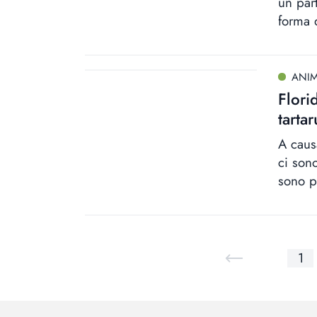
un par
forma 
ANIM
Flori
tarta
A caus
ci son
sono p
1