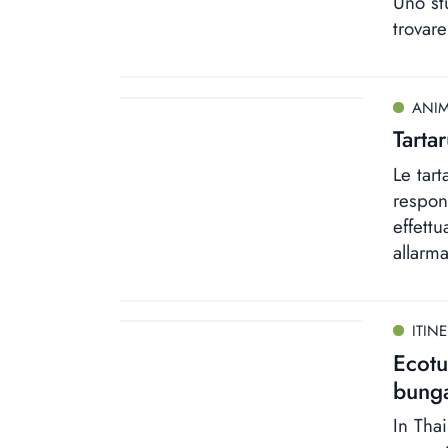
Uno st
trovare
ANIM
Tarta
Le tar
respon
effett
allarma
ITINE
Ecotu
bunga
In Tha