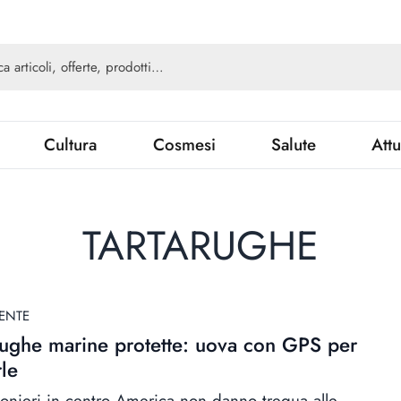
Cultura
Cosmesi
Salute
Attu
TARTARUGHE
ENTE
rughe marine protette: uova con GPS per
rle
conieri in centro America non danno tregua alle