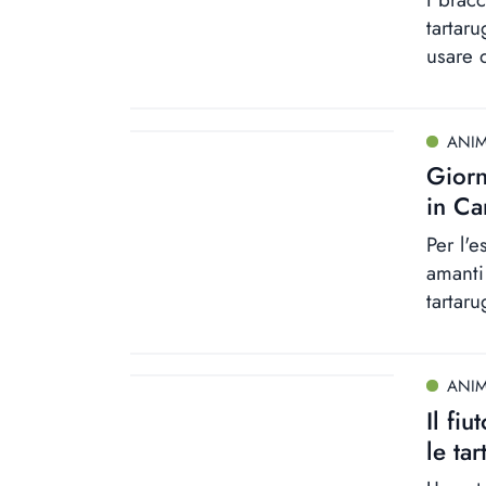
tartar
usare d
ANIM
Giorn
in Ca
Per l'
amanti 
tartaru
ANIM
Il fiu
le ta