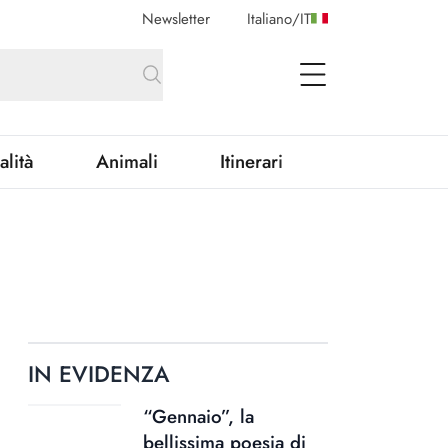
Newsletter
Italiano
/
IT
open Menu
alità
Animali
Itinerari
IN EVIDENZA
“Gennaio”, la
bellissima poesia di