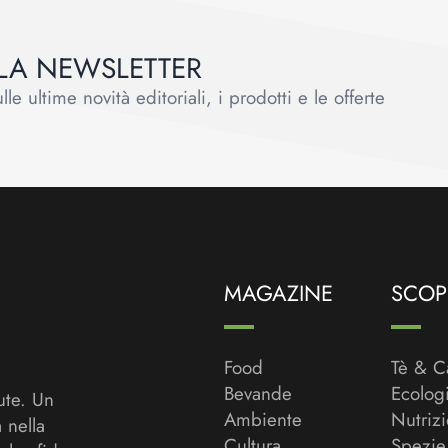
ALLA NEWSLETTER
le ultime novità editoriali, i prodotti e le offerte
MAGAZINE
SCOPR
Food
Tè & C
Bevande
Ecolog
ute. Un
Ambiente
Nutriz
a nella
Cultura
Spezie