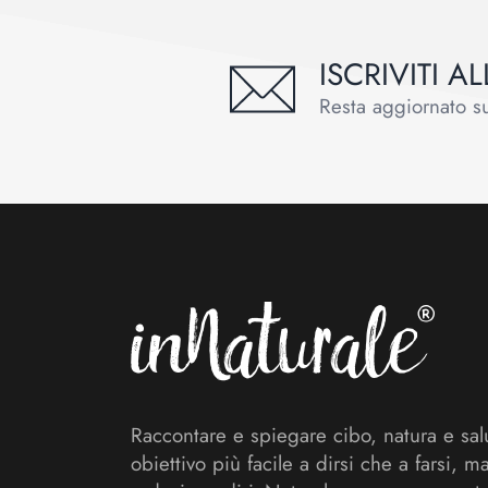
ISCRIVITI 
Resta aggiornato sul
Footer
Raccontare e spiegare cibo, natura e sal
obiettivo più facile a dirsi che a farsi, m