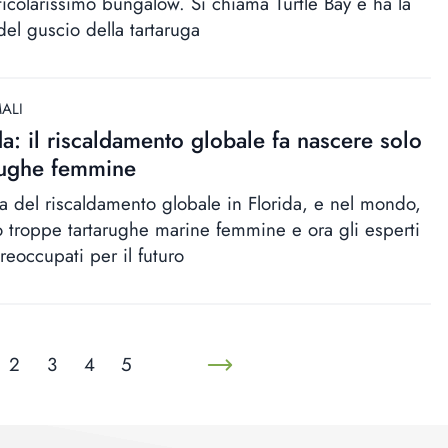
ticolarissimo bungalow. Si chiama Turtle Bay e ha la
del guscio della tartaruga
ALI
da: il riscaldamento globale fa nascere solo
rughe femmine
a del riscaldamento globale in Florida, e nel mondo,
o troppe tartarughe marine femmine e ora gli esperti
reoccupati per il futuro
2
3
4
5