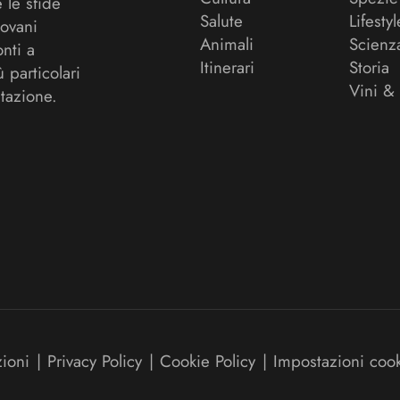
 le sfide
Salute
Lifestyl
ovani
Animali
Scienz
onti a
Itinerari
Storia
ù particolari
Vini &
tazione.
zioni
|
Privacy Policy
|
Cookie Policy
|
Impostazioni coo