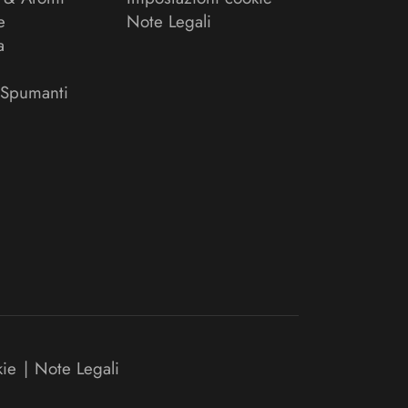
e
Note Legali
a
 Spumanti
kie
|
Note Legali