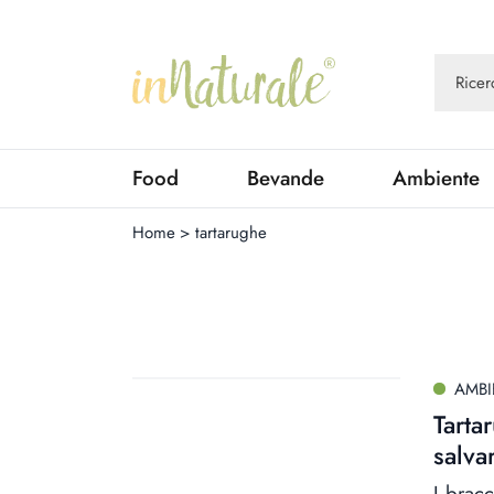
Food
Bevande
Ambiente
Home
>
tartarughe
AMBI
Tarta
salva
I brac