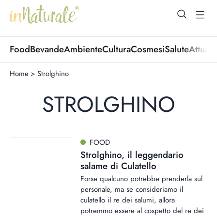
open Menu
open
Food
Bevande
Ambiente
Cultura
Cosmesi
Salute
Attuali
Home
>
Strolghino
STROLGHINO
FOOD
Strolghino, il leggendario
salame di Culatello
Forse qualcuno potrebbe prenderla sul
personale, ma se consideriamo il
culatello il re dei salumi, allora
potremmo essere al cospetto del re dei