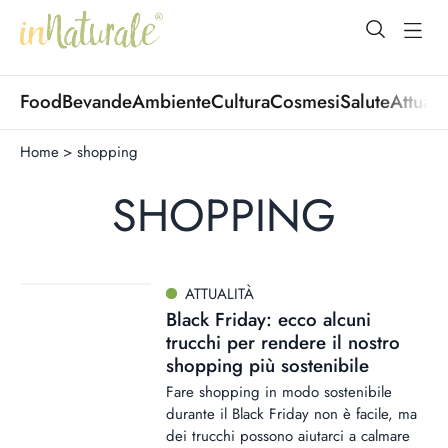
open Menu
open
Food
Bevande
Ambiente
Cultura
Cosmesi
Salute
Attuali
Home
>
shopping
SHOPPING
ATTUALITÀ
Black Friday: ecco alcuni
trucchi per rendere il nostro
shopping più sostenibile
Fare shopping in modo sostenibile
durante il Black Friday non è facile, ma
dei trucchi possono aiutarci a calmare