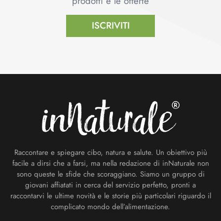
prodotti e le offerte
ISCRIVITI
Footer
Raccontare e spiegare cibo, natura e salute. Un obiettivo più
facile a dirsi che a farsi, ma nella redazione di inNaturale non
sono queste le sfide che scoraggiano. Siamo un gruppo di
giovani affiatati in cerca del servizio perfetto, pronti a
raccontarvi le ultime novità e le storie più particolari riguardo il
complicato mondo dell’alimentazione.