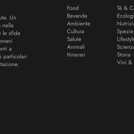
Food
Tè & C
Bevande
Ecolog
ute. Un
Ambiente
Nutriz
a nella
Cultura
Spezie
 le sfide
Salute
Lifestyl
ovani
Animali
Scienz
onti a
Itinerari
Storia
ù particolari
Vini &
tazione.