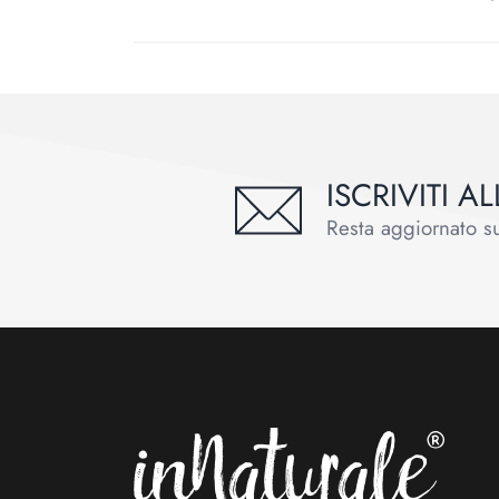
ISCRIVITI 
Resta aggiornato sul
Footer