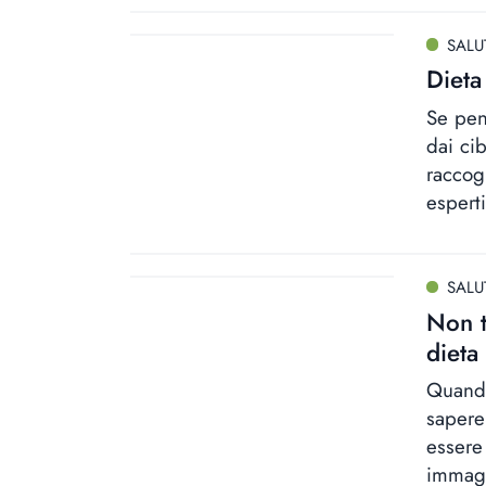
SALU
Dieta
Se pen
dai cib
raccog
espert
SALU
Non t
dieta
Quando
sapere
essere
immagi