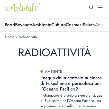
open Menu
open
Food
Bevande
Ambiente
Cultura
Cosmesi
Salute
Attuali
Home
>
radioattività
RADIOATTIVITÀ
AMBIENTE
L'acqua della centrale nucleare
di Fukushima è pericolosa per
l'Oceano Pacifico?
Il Giappone è pronto a sversare l'acqua
di Fukushima nell'Oceano Pacifico, ma
le polemiche a livello internazionale