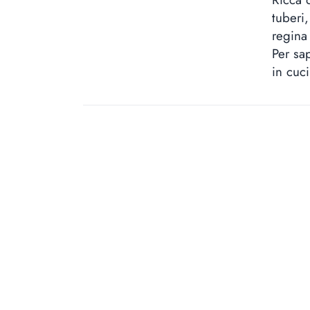
tuberi
regina
Per sap
in cuc