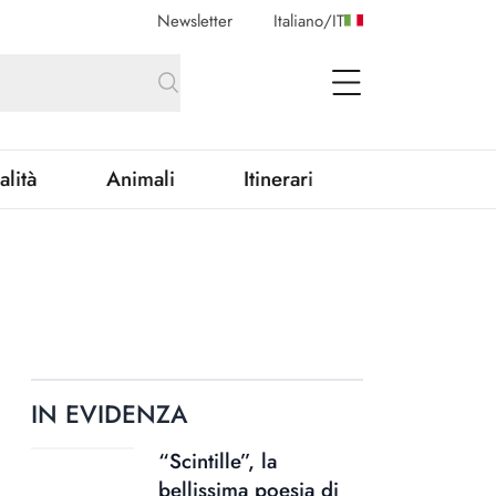
Newsletter
Italiano
/
IT
open Menu
alità
Animali
Itinerari
IN EVIDENZA
“Scintille”, la
bellissima poesia di