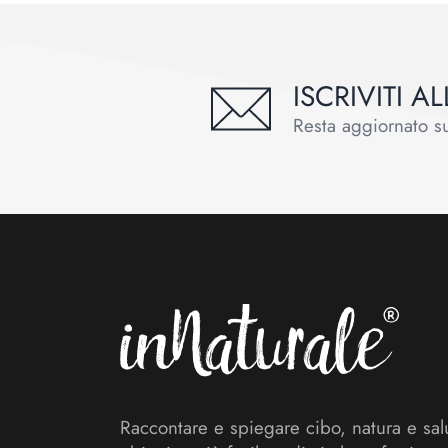
ISCRIVITI 
Resta aggiornato sul
Footer
Raccontare e spiegare cibo, natura e sal