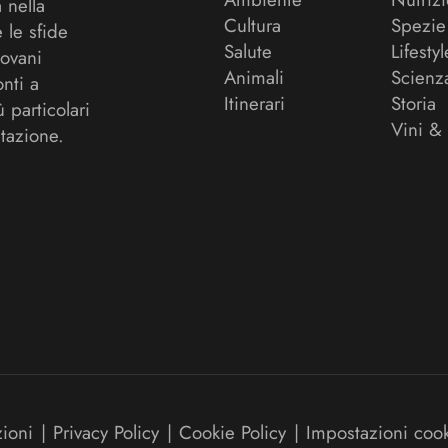
a nella
Cultura
Spezie
 le sfide
Salute
Lifestyl
ovani
Animali
Scienz
onti a
Itinerari
Storia
ù particolari
Vini &
tazione.
zioni
|
Privacy Policy
|
Cookie Policy
|
Impostazioni coo