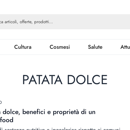
Cultura
Cosmesi
Salute
Attu
PATATA DOLCE
D
a dolce, benefici e proprietà di un
rfood
i sostanze nutritive e ipocalorica rispetto ai comuni