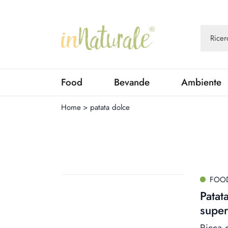
Food
Bevande
Ambiente
Home
>
patata dolce
FOO
Patat
supe
Ricca d