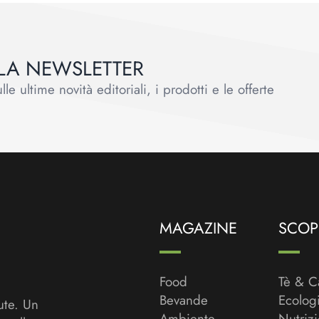
ALLA NEWSLETTER
le ultime novità editoriali, i prodotti e le offerte
MAGAZINE
SCOPR
Food
Tè & C
Bevande
Ecolog
ute. Un
Ambiente
Nutriz