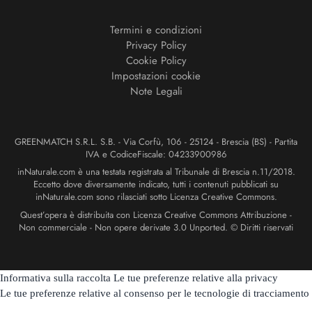
Termini e condizioni
Privacy Policy
Cookie Policy
Impostazioni cookie
Note Legali
GREENMATCH S.R.L. S.B. - Via Corfù, 106 - 25124 - Brescia (BS) - Partita
IVA e CodiceFiscale: 04233900986
inNaturale.com è una testata registrata al Tribunale di Brescia n.11/2018.
Eccetto dove diversamente indicato, tutti i contenuti pubblicati su
inNaturale.com sono rilasciati sotto Licenza Creative Commons.
Quest’opera è distribuita con Licenza Creative Commons Attribuzione -
Non commerciale - Non opere derivate 3.0 Unported. © Diritti riservati
Informativa sulla raccolta
Le tue preferenze relative alla privacy
Le tue preferenze relative al consenso per le tecnologie di tracciamento