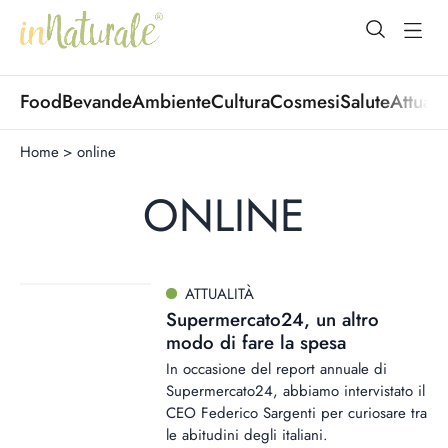
open Menu
open
Food
Bevande
Ambiente
Cultura
Cosmesi
Salute
Attuali
Home
>
online
ONLINE
ATTUALITÀ
Supermercato24, un altro
modo di fare la spesa
In occasione del report annuale di
Supermercato24, abbiamo intervistato il
CEO Federico Sargenti per curiosare tra
le abitudini degli italiani.