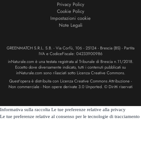
Privacy Policy
Cookie Policy
Impostazioni cookie
Note Legali
GREENMATCH S.R.L. S.B. - Via Corfù, 106 - 25124 - Brescia (BS) - Partita
IVA e CodiceFiscale: 04233900986
inNaturale.com è una testata registrata al Tribunale di Brescia n.11/2018.
Eccetto dove diversamente indicato, tutti i contenuti pubblicati su
inNaturale.com sono rilasciati sotto Licenza Creative Commons.
Quest’opera è distribuita con Licenza Creative Commons Attribuzione -
Non commerciale - Non opere derivate 3.0 Unported. © Diritti riservati
Informativa sulla raccolta
Le tue preferenze relative alla privacy
Le tue preferenze relative al consenso per le tecnologie di tracciamento