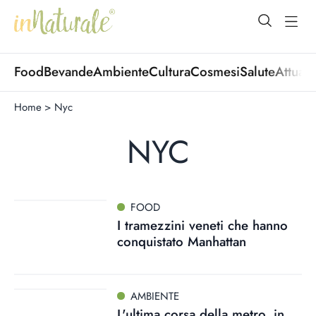
open Menu
open
Food
Bevande
Ambiente
Cultura
Cosmesi
Salute
Attuali
Home
>
Nyc
NYC
FOOD
I tramezzini veneti che hanno
conquistato Manhattan
AMBIENTE
L'ultima corsa della metro, in