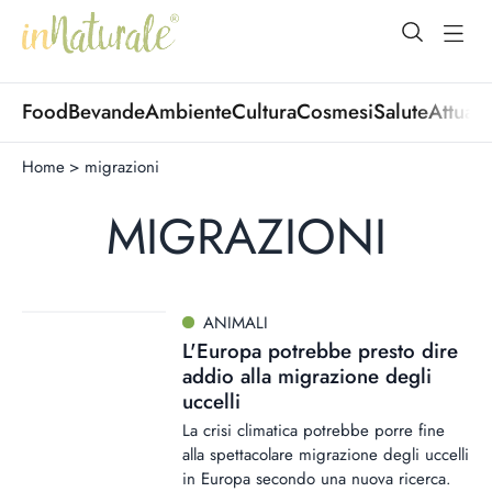
open Menu
open
Food
Bevande
Ambiente
Cultura
Cosmesi
Salute
Attuali
Home
>
migrazioni
MIGRAZIONI
ANIMALI
L'Europa potrebbe presto dire
addio alla migrazione degli
uccelli
La crisi climatica potrebbe porre fine
alla spettacolare migrazione degli uccelli
in Europa secondo una nuova ricerca.