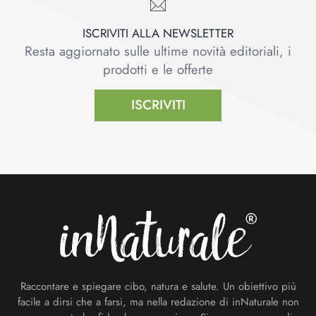
ISCRIVITI ALLA NEWSLETTER
Resta aggiornato sulle ultime novità editoriali, i
prodotti e le offerte
ISCRIVITI
Footer
Raccontare e spiegare cibo, natura e salute. Un obiettivo più
facile a dirsi che a farsi, ma nella redazione di inNaturale non