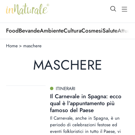
open Menu
open
Food
Bevande
Ambiente
Cultura
Cosmesi
Salute
Attuali
Home
>
maschere
MASCHERE
ITINERARI
Il Carnevale in Spagna: ecco
qual è l’appuntamento più
famoso del Paese
Il Carnevale, anche in Spagna, è un
periodo di celebrazioni festose ed
eventi folkloristici in tutto il Paese, vi