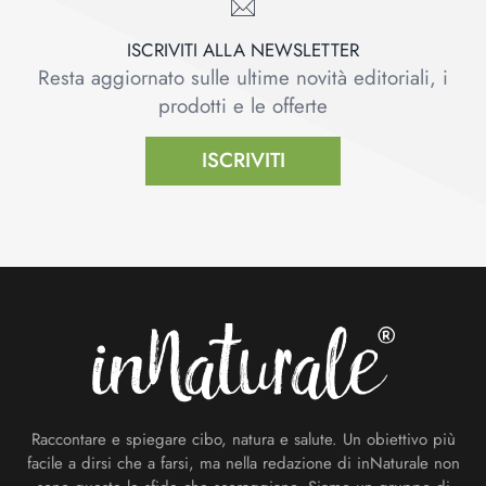
ISCRIVITI ALLA NEWSLETTER
Resta aggiornato sulle ultime novità editoriali, i
prodotti e le offerte
ISCRIVITI
Footer
Raccontare e spiegare cibo, natura e salute. Un obiettivo più
facile a dirsi che a farsi, ma nella redazione di inNaturale non