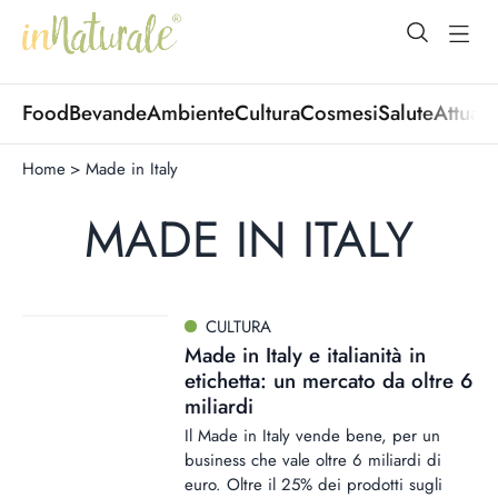
open Menu
open
Food
Bevande
Ambiente
Cultura
Cosmesi
Salute
Attuali
Home
>
Made in Italy
MADE IN ITALY
CULTURA
Made in Italy e italianità in
etichetta: un mercato da oltre 6
miliardi
Il Made in Italy vende bene, per un
business che vale oltre 6 miliardi di
euro. Oltre il 25% dei prodotti sugli