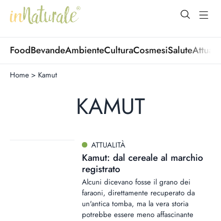
open Menu
open
Food
Bevande
Ambiente
Cultura
Cosmesi
Salute
Attuali
Home
>
Kamut
KAMUT
ATTUALITÀ
Kamut: dal cereale al marchio
registrato
Alcuni dicevano fosse il grano dei
faraoni, direttamente recuperato da
un'antica tomba, ma la vera storia
potrebbe essere meno affascinante