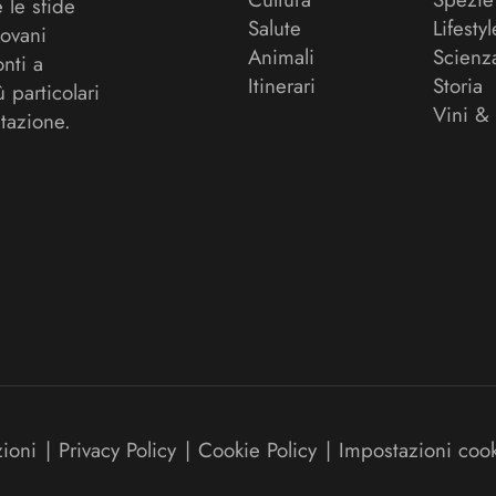
 le sfide
Salute
Lifestyl
ovani
Animali
Scienz
onti a
Itinerari
Storia
ù particolari
Vini &
tazione.
zioni
|
Privacy Policy
|
Cookie Policy
|
Impostazioni coo