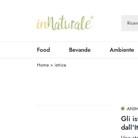
Food
Bevande
Ambiente
Home
>
istrice
ANIM
Gli i
dall'I
Una sto