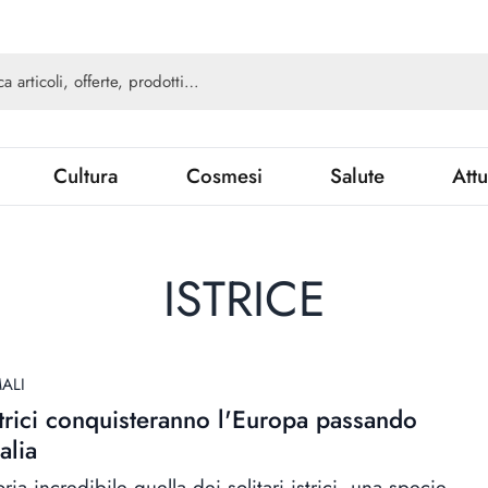
Cultura
Cosmesi
Salute
Attu
ISTRICE
ALI
strici conquisteranno l'Europa passando
talia
ria incredibile quella dei solitari istrici, una specie