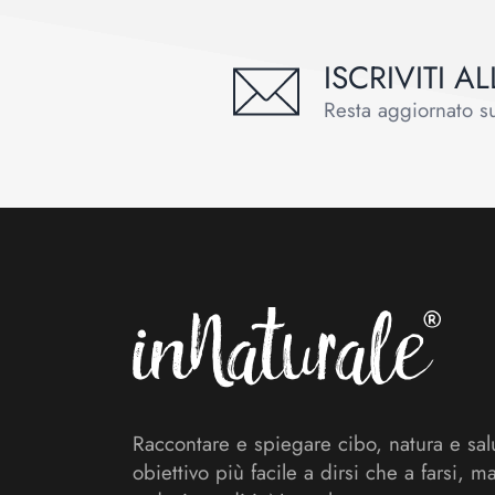
ISCRIVITI 
Resta aggiornato sul
Footer
Raccontare e spiegare cibo, natura e sal
obiettivo più facile a dirsi che a farsi, m