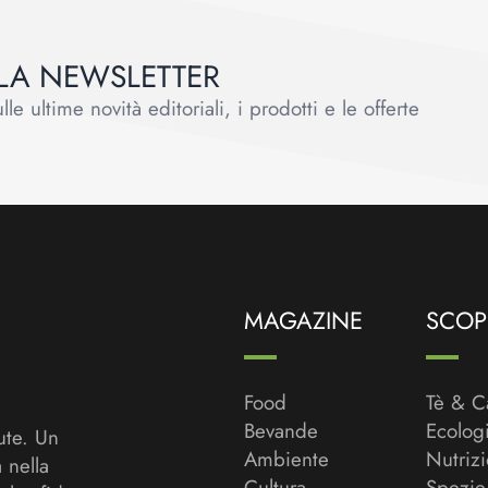
ALLA NEWSLETTER
le ultime novità editoriali, i prodotti e le offerte
MAGAZINE
SCOPR
Food
Tè & C
Bevande
Ecolog
ute. Un
Ambiente
Nutriz
a nella
Cultura
Spezie