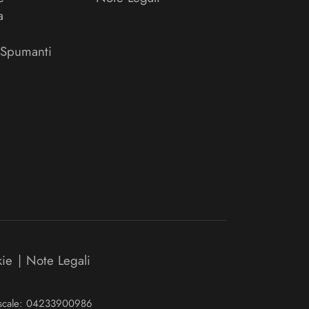
a
 Spumanti
kie
|
Note Legali
Fiscale: 04233900986