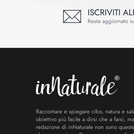
ISCRIVITI 
Resta aggiornato sul
Footer
Raccontare e spiegare cibo, natura e sal
obiettivo più facile a dirsi che a farsi, m
redazione di inNaturale non sono queste