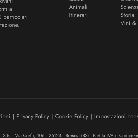
ovani
Animali
Scienz
onti a
Itinerari
Storia
ù particolari
Vini &
tazione.
zioni
|
Privacy Policy
|
Cookie Policy
|
Impostazioni coo
.B. - Via Corfù, 106 - 25124 - Brescia (BS) - Partita IVA e Codice