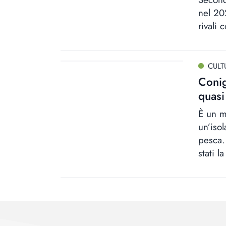
nel 20
rivali
CULT
Conig
quas
È un m
un’iso
pesca.
stati l