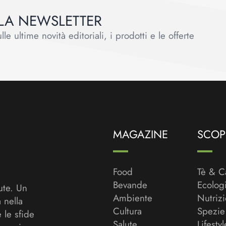
ALLA NEWSLETTER
le ultime novità editoriali, i prodotti e le offerte
MAGAZINE
SCOPR
Food
Tè & C
Bevande
Ecolog
ute. Un
Ambiente
Nutriz
a nella
Cultura
Spezie
 le sfide
Salute
Lifestyl