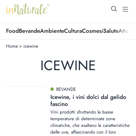
open Menu
open
Food
Bevande
Ambiente
Cultura
Cosmesi
Salute
Attuali
Home
>
icewine
ICEWINE
BEVANDE
Icewine, i vini dolci dal gelido
fascino
Vini prodotti sfruttando le basse
temperature di determinate zone
climatiche, che esaltano le caratteristiche
delle uve, affascinando con il loro