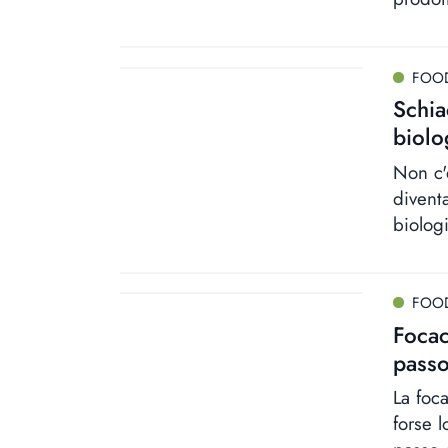
FOO
Schia
biolo
Non c'
divent
biolog
FOO
Focac
passo
La foc
forse l