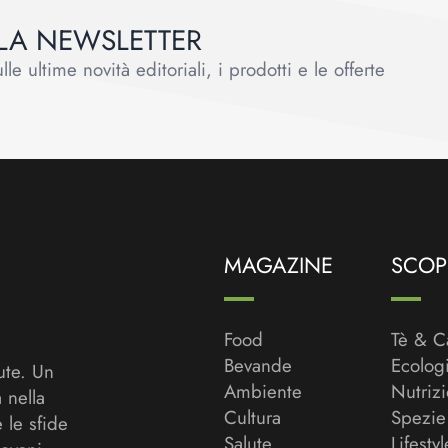
ALLA NEWSLETTER
le ultime novità editoriali, i prodotti e le offerte
MAGAZINE
SCOPR
Food
Tè & C
Bevande
Ecolog
ute. Un
Ambiente
Nutriz
a nella
Cultura
Spezie
 le sfide
Salute
Lifestyl