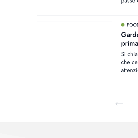
passo 
FOO
Garde
prima
Si chi
che ce
attenz