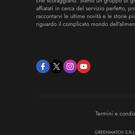
che scoraggiano. Siamo un gruppo di gi
affiatati in cerca del servizio perfetto, pr
raccontarvi le ultime novità e le storie pi
riguardo il complicato mondo dell’alimen
facebook
twitter
instagram
youtube
Termini e condi
GREENMATCH S.R.L. S