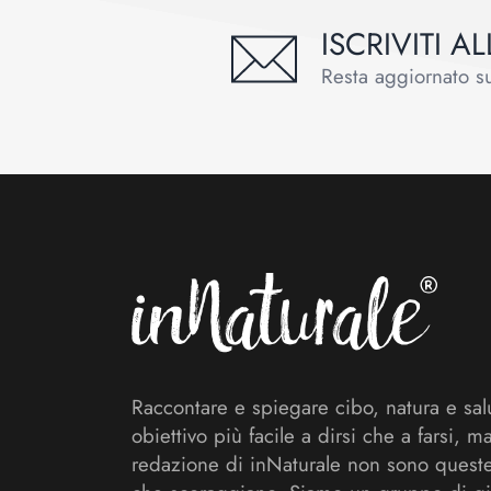
ISCRIVITI 
Resta aggiornato sul
Footer
Raccontare e spiegare cibo, natura e sal
obiettivo più facile a dirsi che a farsi, m
redazione di inNaturale non sono queste