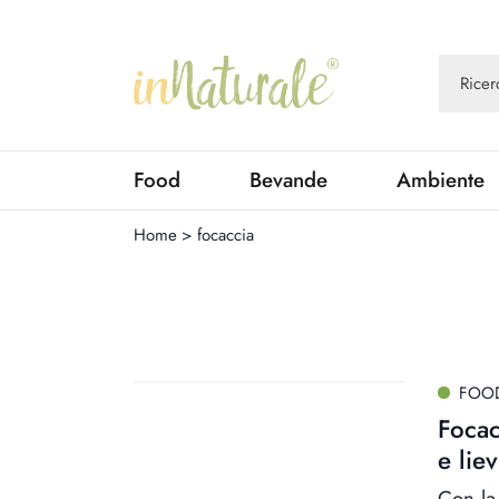
Food
Bevande
Ambiente
Home
>
focaccia
FOO
Focac
e lie
Con la