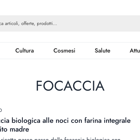
Cultura
Cosmesi
Salute
Attu
FOCACCIA
D
cia biologica alle noci con farina integrale
vito madre
 ricetta passo passo della focaccia biologica con