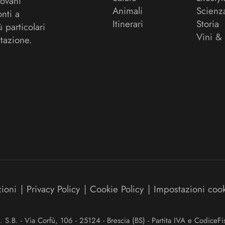
ovani
Animali
Scienz
onti a
Itinerari
Storia
ù particolari
Vini &
tazione.
zioni
|
Privacy Policy
|
Cookie Policy
|
Impostazioni coo
.B. - Via Corfù, 106 - 25124 - Brescia (BS) - Partita IVA e Codice