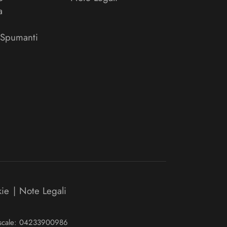
a
 Spumanti
kie
|
Note Legali
Fiscale: 04233900986