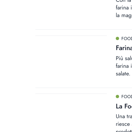
farina 
la mag
FOO
Farin
Più sal
farina
salate.
FOO
La Fo
Una tr
riesce
prodot