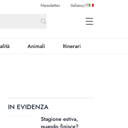
Newsletter
Italiano
/
IT
open Menu
alità
Animali
Itinerari
IN EVIDENZA
Stagione estiva,
quando finisce?