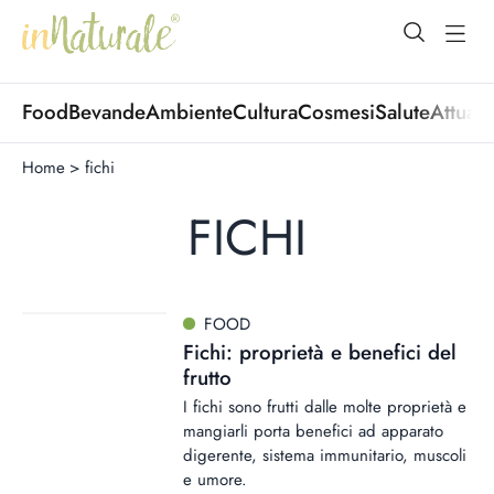
open Menu
open
Food
Bevande
Ambiente
Cultura
Cosmesi
Salute
Attuali
Home
>
fichi
FICHI
FOOD
Fichi: proprietà e benefici del
frutto
I fichi sono frutti dalle molte proprietà e
mangiarli porta benefici ad apparato
digerente, sistema immunitario, muscoli
e umore.