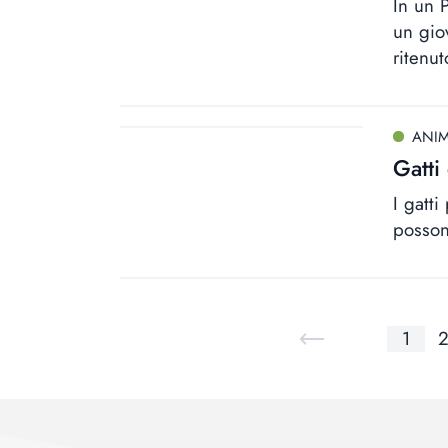
In un 
un gio
ritenut
ANIM
Gatti
I gatti
posson
1