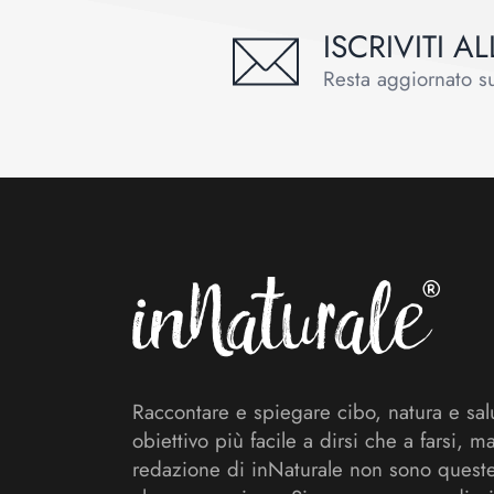
ISCRIVITI 
Resta aggiornato sul
Footer
Raccontare e spiegare cibo, natura e sal
obiettivo più facile a dirsi che a farsi, m
redazione di inNaturale non sono queste