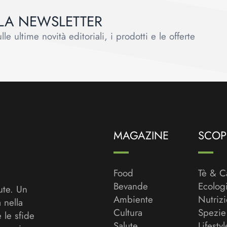
ALLA NEWSLETTER
le ultime novità editoriali, i prodotti e le offerte
MAGAZINE
SCOPR
Food
Tè & C
Bevande
Ecolog
ute. Un
Ambiente
Nutriz
a nella
Cultura
Spezie
 le sfide
Salute
Lifestyl