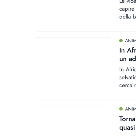
Le vic
capire 
della b
ANIM
In Afr
un ad
In Afri
selvati
cerca 
ANIM
Torna
quasi