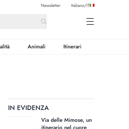
Newsletter
Italiano
/
IT
open Menu
alità
Animali
Itinerari
IN EVIDENZA
Via delle Mimose, un
itinerario nel cuore