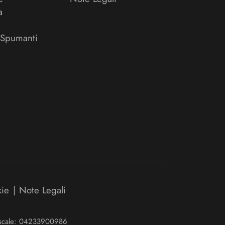
a
 Spumanti
kie
|
Note Legali
Fiscale: 04233900986