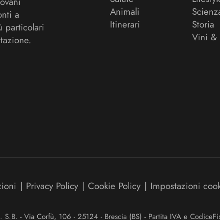
ovani
Animali
Scienz
onti a
Itinerari
Storia
ù particolari
Vini &
tazione.
zioni
|
Privacy Policy
|
Cookie Policy
|
Impostazioni coo
.B. - Via Corfù, 106 - 25124 - Brescia (BS) - Partita IVA e Codice