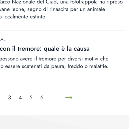
Parco Nazionale del Ciad, una fototrappola ha ripreso
vane leone, segno di rinascita per un animale
o localmente estinto
ALI
 con il tremore: quale è la causa
 possono avere il tremore per diversi motivi che
o essere scatenati da paura, freddo o malattie.
2
3
4
5
6