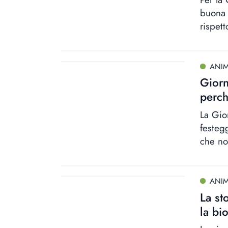
buona n
rispett
ANIM
Giorn
perch
La Gio
festeg
che non
ANIM
La st
la bi