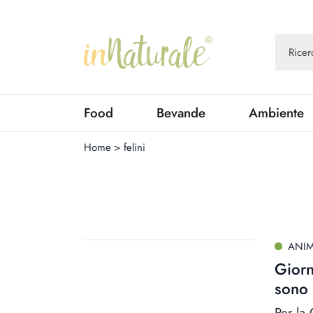
Food
Bevande
Ambiente
Home
>
felini
ANIM
Giorn
sono 
Per la